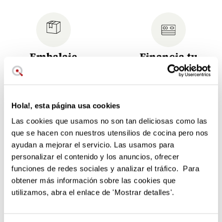
Embalaje
Financia tu
ecológico
compra
No genera residuos
Elige la cuota más cómoda
innecesarios.
para ti.
Hola!, esta página usa cookies
Aumenta la capacidad de amasar de
Las cookies que usamos no son tan deliciosas como las
que se hacen con nuestros utensilios de cocina pero nos
tu robot
ayudan a mejorar el servicio. Las usamos para
Duplica la capacidad de amasar del robot Cook Expert con
personalizar el contenido y los anuncios, ofrecer
esta cuchilla XL.
funciones de redes sociales y analizar el tráfico. Para
obtener más información sobre las cookies que
Con la cuchilla XL puedes realizar masas hasta 1,6 kg
utilizamos, abra el enlace de 'Mostrar detalles'.
de pan, 1,2 kg de brioche
Válida también para remover alimentos si cortar
Construída integramente en acero inoxidable