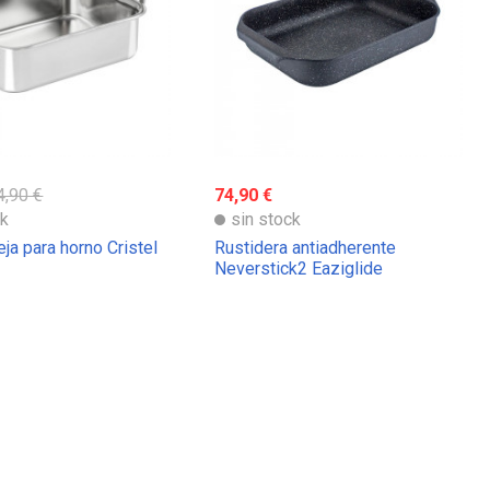
4,90 €
74,90 €
ck
sin stock
ja para horno Cristel
Rustidera antiadherente
Neverstick2 Eaziglide