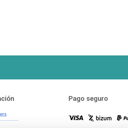
ación
Pago seguro
ners