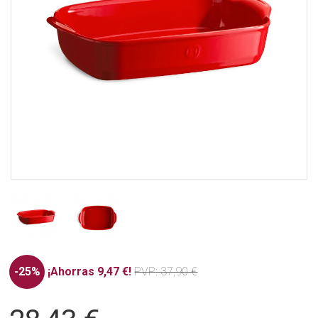
-25%
¡Ahorras 9,47 €!
PVP
: 37,90 €