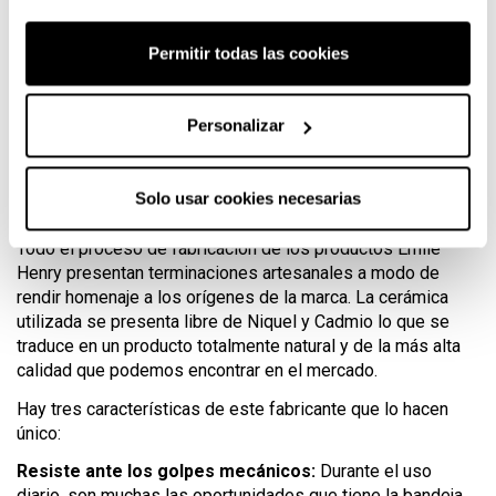
en el lavavajillas sin temor a que pierda propiedades. Es
extremadamente robusta y resiste perfectamente el paso
Permitir todas las cookies
de los años.
Medidas y características de las fuentes para horno
Personalizar
Emile Henry fabrica sus productos
siguiendo la tradición artesanal
Solo usar cookies necesarias
desde 1850
Todo el proceso de fabricación de los productos Emile
Henry presentan terminaciones artesanales a modo de
rendir homenaje a los orígenes de la marca. La cerámica
utilizada se presenta libre de Niquel y Cadmio lo que se
traduce en un producto totalmente natural y de la más alta
calidad que podemos encontrar en el mercado.
Hay tres características de este fabricante que lo hacen
único:
Resiste ante los golpes mecánicos:
Durante el uso
diario, son muchas las oportunidades que tiene la bandeja