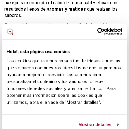
pareja
transmitiendo el calor de forma sutil y eficaz con
resultados llenos de
aromas y matices
que realzan los
sabores.
Esto se debe principalmente a la arcilla de la
región
francesa de Borgoña
que hace que este producto sea
único en comparación a otras marcas.
Hola!, esta página usa cookies
Las cookies que usamos no son tan deliciosas como las
que se hacen con nuestros utensilios de cocina pero nos
ayudan a mejorar el servicio. Las usamos para
personalizar el contenido y los anuncios, ofrecer
funciones de redes sociales y analizar el tráfico. Para
obtener más información sobre las cookies que
utilizamos, abra el enlace de 'Mostrar detalles'.
El esmalte de exclusivo color Grand Cru es
extremadamente resistente
y proteje a la fuente de
Mostrar detalles
pequeños golpes y arañazos. Además, la podemos limpiar