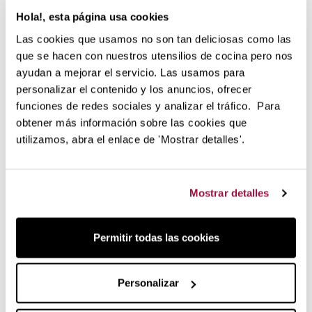
Hola!, esta página usa cookies
Las cookies que usamos no son tan deliciosas como las
que se hacen con nuestros utensilios de cocina pero nos
ayudan a mejorar el servicio. Las usamos para
El cuchillo Santoku es por lo general un
cuchillo pequeño
.
personalizar el contenido y los anuncios, ofrecer
Sus dimensiones son de 14cm para los usuarios que
funciones de redes sociales y analizar el tráfico. Para
tengan manos pequeñas y de 17cm para tamaños normales.
obtener más información sobre las cookies que
Los alveolos en la hoja de este cuchillo están para evitar
utilizamos, abra el enlace de 'Mostrar detalles'.
que se queden adheridos los alimentos durante el proceso
de corte. Esto especialmente lo vas a notar cuando estés
preparando pescados y carnes.
Mostrar detalles
Especificaciones
Para el modelo de longitud de hoja 14 cm:
Permitir todas las cookies
Peso: 121 gramos
Ancho de la hoja: 4,1 cm
Personalizar
Longitud total incluído el mango: 25,5 cm