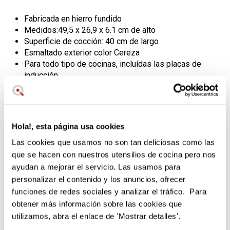
Fabricada en hierro fundido
Medidos:49,5 x 26,9 x 6.1 cm de alto
Superficie de cocción: 40 cm de largo
Esmaltado exterior color Cereza
Para todo tipo de cocinas, incluídas las placas de
inducción
También para horno y barbacoa
Garantía original Le Creuset
La hermana mayor de las parrillas
Hola!, esta página usa cookies
de hierro Le Creuset
Las cookies que usamos no son tan deliciosas como las
que se hacen con nuestros utensilios de cocina pero nos
Te presentamos la parrilla
extralarga
de hierro fundido con
ayudan a mejorar el servicio. Las usamos para
la que podrás disfrutar del auténtico sabor grill en todo tipo
personalizar el contenido y los anuncios, ofrecer
de alimentos. Carnes, aves, pescados y verduras quedarán
sabrosos y crujientes
gracias a la acción del hierro
funciones de redes sociales y analizar el tráfico. Para
fundido.
obtener más información sobre las cookies que
utilizamos, abra el enlace de 'Mostrar detalles'.
Este tamaño es ideal para cocinar para
hasta 5 personas
.