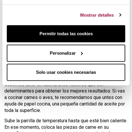
El hierro fundido es un material que retiene y distribuye el
calor de forma constante y pareja por toda la superficie. Una
vez la tengas bien caliente,
en pocos minutos
tendrás la
Mostrar detalles
comida lista. Y gracias a la potencia del calor, puedes hacer
varias cocciones sucesivas sin problemas si tienes más
invitados en casa.
Permitir todas las cookies
Los canales interiores permiten escurrir los jugos y que los
alimentos se cocinen de forma eficiente, evitando el típico
Personalizar
efecto hervido del menaje antiadherente.
Modo de empleo y mantenimiento
Solo usar cookies necesarias
Cuando cocinamos al grill en nuestra parrilla de hierro,
debemos tener en cuenta unos factores que son
determinantes para obtener los mejores resultados. Si vas
a cocinar carnes o aves, te recomendamos que untes con
ayuda de papel cocina, una pequeña cantidad de aceite por
toda la superficie.
Sube la parrilla de temperatura hasta que esté bien caliente.
En ese momento, coloca las piezas de carne en su