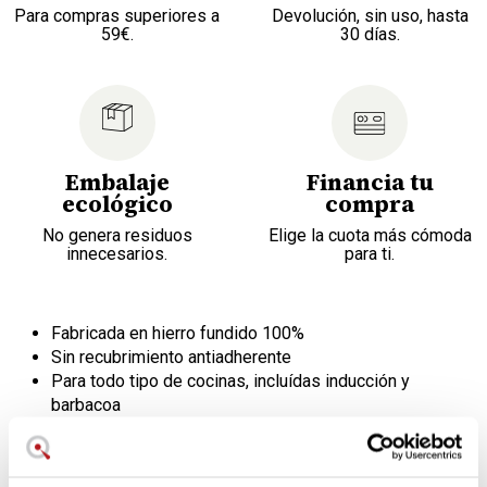
Para compras superiores a
Devolución, sin uso, hasta
59€.
30 días.
Embalaje
Financia tu
ecológico
compra
No genera residuos
Elige la cuota más cómoda
innecesarios.
para ti.
Fabricada en hierro fundido 100%
Sin recubrimiento antiadherente
Para todo tipo de cocinas, incluídas inducción y
barbacoa
Medidas: 24 x 24 cm
No apto para el lavavajillas
Garantía de calidad Le Creuset