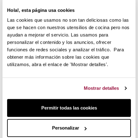
Hola!, esta página usa cookies
Sabor auténtico grill en el día a día
Las cookies que usamos no son tan deliciosas como las
Descubre la verdadera cocina sana
sin apenas aceite
con
que se hacen con nuestros utensilios de cocina pero nos
las parrillas de hierro fundido de Le Creuset. La alta calidad
ayudan a mejorar el servicio. Las usamos para
de estas parrillas aseguran una excelente distribución del
personalizar el contenido y los anuncios, ofrecer
calor en cualquier tipo de cocinas, incluso en el horno o
funciones de redes sociales y analizar el tráfico. Para
sobre barbacoa.
obtener más información sobre las cookies que
La clave para cocinar sobre una parrilla de hierro sin
utilizamos, abra el enlace de 'Mostrar detalles'.
recubrimiento antiadherente está en
controlar bien la
temperatura
. Para cocinar con ella, debes subirla a alta
temperatura y colocar el alimento primero para que se selle
Mostrar detalles
de un lado y del otro y luego para que termine de cocinarse
depositando todos sus
jugos en la base.
Esta cocción te brindará el auténtico sabor de la cocina
Permitir todas las cookies
tradicional,
crujiente y sabrosa y baja en grasas.
Olvídate
de colocar grandes cantidades para cocinar. Simplemente
esparce con ayuda de un pincel o papel cocina sobre la
Personalizar
superficie para obtener una fina capa y deja que el hierro y