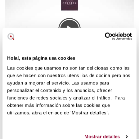
Hola!, esta página usa cookies
Las cookies que usamos no son tan deliciosas como las
Es una
elegante crepera antiadherente de líneas finas
que se hacen con nuestros utensilios de cocina pero nos
y altísima calidad
, producto de la experiencia de esta
ayudan a mejorar el servicio. Las usamos para
marca francesa desde el siglo XIX. Tiene mango de acero
personalizar el contenido y los anuncios, ofrecer
inoxidable remachado a la sartén.
funciones de redes sociales y analizar el tráfico. Para
El exclusivo servicio de re-
obtener más información sobre las cookies que
acondicionamiento
utilizamos, abra el enlace de 'Mostrar detalles'.
Los clientes de Cristel cuentan con todo el respaldo y
garantía de la marca francesa. En caso de que sea
Mostrar detalles
necesario
reacondicionar el antiadherente
o el cuerpo