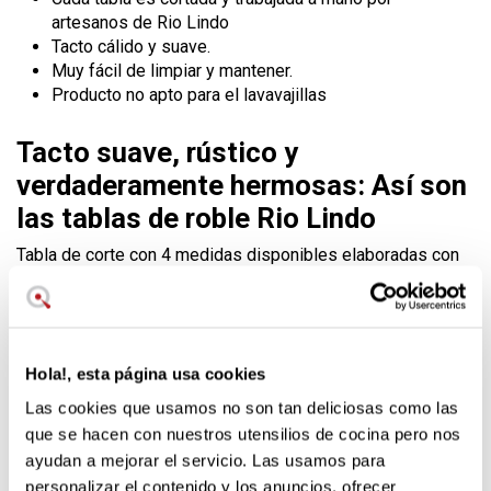
artesanos de Rio Lindo
Tacto cálido y suave.
Muy fácil de limpiar y mantener.
Producto no apto para el lavavajillas
Tacto suave, rústico y
verdaderamente hermosas: Así son
las tablas de roble Rio Lindo
Tabla de corte con 4 medidas disponibles elaboradas con
madera de roble y cinta a juego de cuero natural.
Las
maderas Rio Lindo vienen de
bosques 100% sostenible
s
y destacan por su belleza y sobretodo por el tacto que
tienen. Una verdadera joya a un precio increíble.
Hola!, esta página usa cookies
La superficie se presenta suave y agradable al tacto. Se
Las cookies que usamos no son tan deliciosas como las
trata de un tacto cálido, de esos con personalidad y que te
que se hacen con nuestros utensilios de cocina pero nos
acercan a la naturaleza. El tratamiento que le han dado a
estas tablas de corte es untarlas con aceite protector y
ayudan a mejorar el servicio. Las usamos para
dejarlas macerar durante largo tiempo para asentar bien la
personalizar el contenido y los anuncios, ofrecer