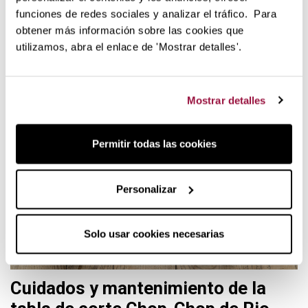
superficie y darle
propiedades resistentes y duraderas.
funciones de redes sociales y analizar el tráfico. Para
obtener más información sobre las cookies que
Cada tabla es
trabajada por artesanos a mano
por lo que
utilizamos, abra el enlace de 'Mostrar detalles'.
ninguna es igual a otra. Tendrás un producto único, con
personalidad propia dotando de un aire rústico y campestre
a tu mesa de trabajo.
Mostrar detalles
Permitir todas las cookies
Personalizar
Solo usar cookies necesarias
Cuidados y mantenimiento de la