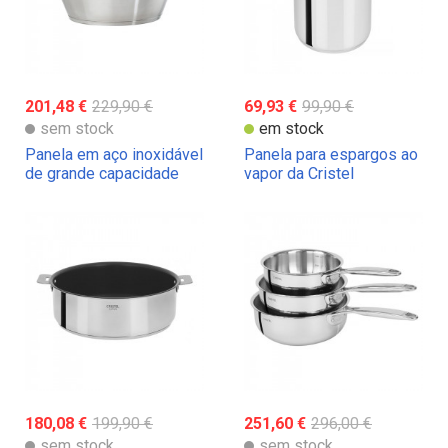
201,48 €
229,90 €
69,93 €
99,90 €
sem stock
em stock
Panela em aço inoxidável
Panela para espargos ao
de grande capacidade
vapor da Cristel
Cristel
180,08 €
199,90 €
251,60 €
296,00 €
sem stock
sem stock