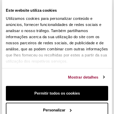
em stock
em stock
Este website utiliza cookies
Caçarola com pega Woll
Acessório multi-funções
Titanio Indução de 18 cm
em silicone para panelas
Utilizamos cookies para personalizar conteúdo e
Woll
anúncios, fornecer funcionalidades de redes sociais e
analisar o nosso tráfego. Também partilhamos
informações acerca da sua utilização do site com os
nossos parceiros de redes sociais, de publicidade e de
análise, que as podem combinar com outras informações
que lhes forneceu ou recolhidas por estes a partir da sua
utilização dos respetivos serviços.
Mostrar detalhes
80,80 €
101,00 €
200,00 €
em stock
em stock
Cocotte redonda em
Panela super rápida Woll
Permitir todos os cookies
ferro fundido Woll
Diamond Active Lite
Personalizar