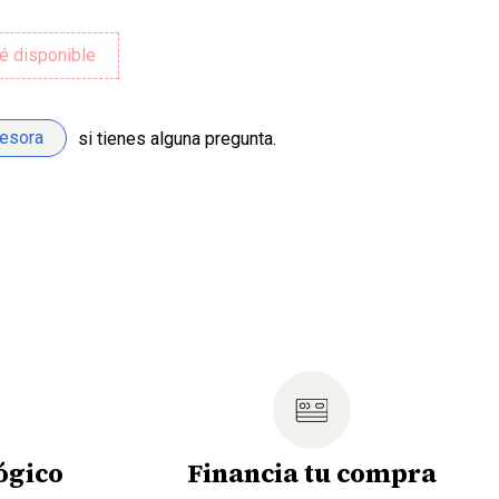
sesora
si tienes alguna pregunta.
ógico
Financia tu compra