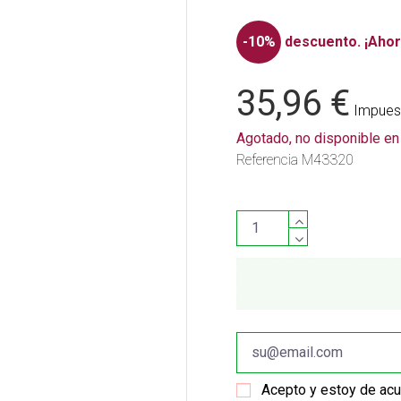
-10%
descuento.
¡Ahor
35,96 €
Impuest
Agotado, no disponible e
Referencia
M43320
Acepto y estoy de ac