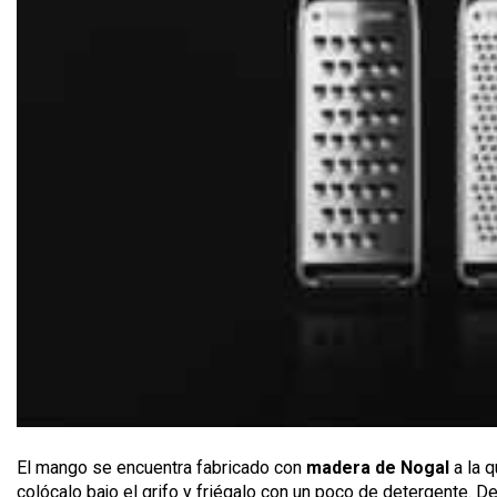
El mango se encuentra fabricado con
madera de Nogal
a la q
colócalo bajo el grifo y friégalo con un poco de detergente. D