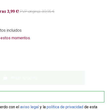
ras 3,99 €!
PVP
original
: 39,95 €
os incluidos
n estos momentos.
Añadir al carrito
uerdo con el
aviso legal
y la
política de privacidad
de esta