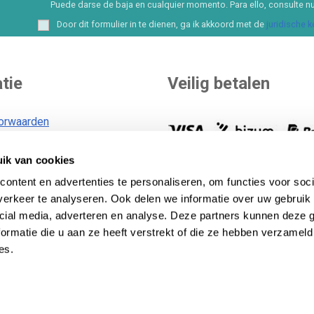
Puede darse de baja en cualquier momento. Para ello, consulte nu
Door dit formulier in te dienen, ga ik akkoord met de
juridische 
tie
Veilig betalen
orwaarden
ik van cookies
voorwaarden
U kunt zelf uw betaalmethode
id
ontent en advertenties te personaliseren, om functies voor soci
Meer dan 8 opties en
financieringsmogelijkheden..
B
erkeer te analyseren. Ook delen we informatie over uw gebruik 
id
betaalmethoden
.
cial media, adverteren en analyse. Deze partners kunnen deze
ormatie die u aan ze heeft verstrekt of die ze hebben verzameld
es.
 Lecom Projects S.L. © Auteursrecht © 2012-2026. Spanje. All