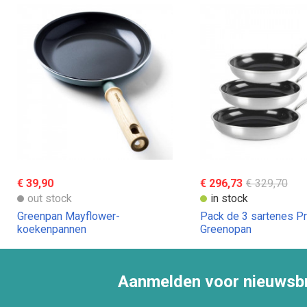
€ 39,90
€ 296,73
€ 329,70
out stock
in stock
Greenpan Mayflower-
Pack de 3 sartenes P
koekenpannen
Greenopan
Aanmelden voor nieuwsbr