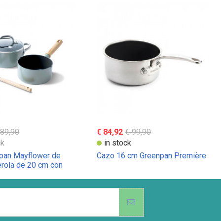
 89,90
€ 84,92
€ 99,90
ck
in stock
pan Mayflower de
Cazo 16 cm Greenpan Première
erola de 20 cm con
istal y cucharón