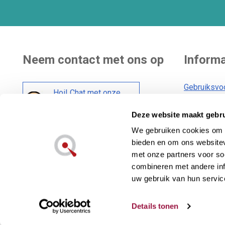
Neem contact met ons op
Informa
Gebruiksvo
Hoi! Chat met onze
Bezorging
klantenservice
Deze website maakt gebru
Algemene 
Cookiebele
We gebruiken cookies om c
Social media :
bieden en om ons websitev
Privacybele
met onze partners voor so
combineren met andere inf
uw gebruik van hun servic
Lecuine™ is een geregistreerd handelsmerk van
Details tonen