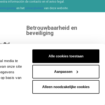
estra información de contacto en el aviso legal.
kennisgeving
en het
privacybeleid
van deze website.
Betrouwbaarheid en
beveiliging
 kiezen.
Alle cookies toestaan
al media te
ekijk alle
Binnen aan onafhankelijke entiteiten die
van onze site
Aanpassen
onze kwaliteit beoordelen.
 gegevens
 op basis van
Alleen noodzakelijke cookies
e rechten voorbehouden. CIF-nummer: B65890642.