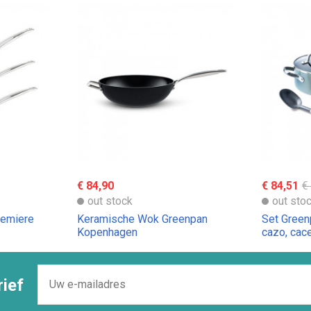
€ 84,90
€ 84,51
€
out stock
out sto
remiere
Keramische Wok Greenpan
Set Green
Kopenhagen
cazo, cac
tapa de cr
ief