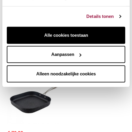
Details tonen
Alle cookies toestaan
€ 74,90
€ 99,90
out stock
out stock
Neverstick2 Eaziglide
Neverstick2 Eaziglide-
Aanpassen
braadrooster met
braadpan met anti-
antiaanbaklaag
aanbakdeksel
Alleen noodzakelijke cookies