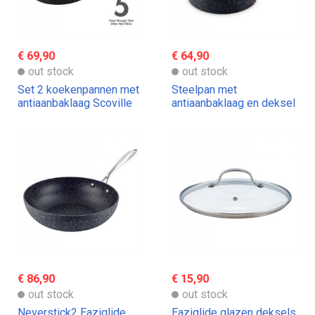
€ 69,90
€ 64,90
out stock
out stock
Set 2 koekenpannen met
Steelpan met
antiaanbaklaag Scoville
antiaanbaklaag en deksel
Neverstick
NeverStick2 Eaziglide
€ 86,90
€ 15,90
out stock
out stock
Neverstick2 Eaziglide
Eaziglide glazen deksels