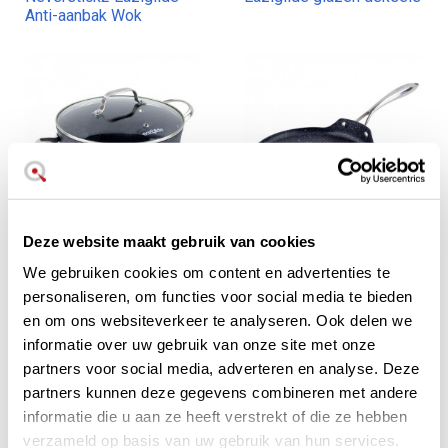
Anti-aanbak Wok
Deze website maakt gebruik van cookies
€ 79,90
€ 49,41
€ 54,90
We gebruiken cookies om content en advertenties te
out stock
out stock
personaliseren, om functies voor social media te bieden
Neverstick2 Eaziglide
Neverstick2 Eaziglide
en om ons websiteverkeer te analyseren. Ook delen we
anti-aanbak pan met
crêpe maker met
informatie over uw gebruik van onze site met onze
deksel
antiaanbaklaag
partners voor social media, adverteren en analyse. Deze
partners kunnen deze gegevens combineren met andere
informatie die u aan ze heeft verstrekt of die ze hebben
verzameld op basis van uw gebruik van hun services.