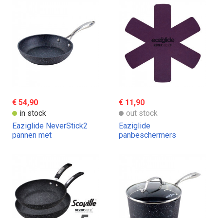
€ 54,90
€ 11,90
in stock
out stock
Eaziglide NeverStick2
Eaziglide
pannen met
panbeschermers
antiaanbaklaag
steeneffect