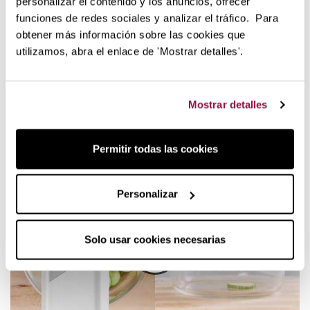
personalizar el contenido y los anuncios, ofrecer
Garantía original OXO
funciones de redes sociales y analizar el tráfico. Para
obtener más información sobre las cookies que
Corta tus verduras y hortalizas de
utilizamos, abra el enlace de 'Mostrar detalles'.
forma rápida y fácil
Simplifica las tareas de corte con esta mandolina OXO. Una
Mostrar detalles
mandolina práctica y fácil de usar que te permite cortar
rodajas hasta en 3 grosores diferentes. Prepara una
ensalada, una tarta de manzana o unas patatas al horno en
Permitir todas las cookies
un plis y de forma segura.
Personalizar
Solo usar cookies necesarias