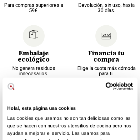
Para compras superiores a
Devolución, sin uso, hasta
59€.
30 días.
Embalaje
Financia tu
ecológico
compra
No genera residuos
Elige la cuota más cómoda
innecesarios.
para ti.
Cuchillas de acero inoxidable
3 ajustes diferentes: 1, 2,5 y 4 mm
Hola!, esta página usa cookies
Mango ergonómico
Protector con pomo incluído
Las cookies que usamos no son tan deliciosas como las
Libre de BPA
que se hacen con nuestros utensilios de cocina pero nos
Apta para el lavavajillas
ayudan a mejorar el servicio. Las usamos para
Base antideslizante