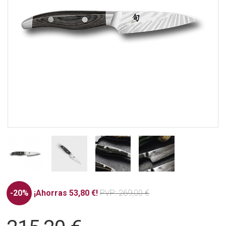
-20%
¡Ahorras 53,80 €!
PVP
: 269,00 €