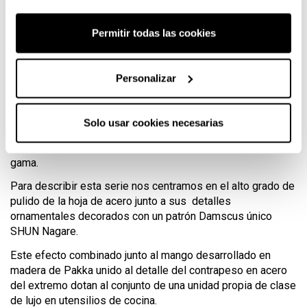
Con la serie SHUN Nagare, la corporación japonesa de
artesanos KAI ha logrado crear otra pieza maestra de
Permitir todas las cookies
cuchillería tradicional clásica e innovadora. Con un diseño
que reparte armonía y estilo en su conjunto, la serie SHUN
Nagare se pone a la vanguardia en el concepto de cuchillos
Personalizar
japoneses.
El complejo proceso de producción de esta serie y la
Solo usar cookies necesarias
técnica empleada en su fabricación ponen a esta serie en
un sector bien definido de cuchillos japoneses de alta
gama.
Para describir esta serie nos centramos en el alto grado de
pulido de la hoja de acero junto a sus detalles
ornamentales decorados con un patrón Damscus único
SHUN Nagare.
Este efecto combinado junto al mango desarrollado en
madera de Pakka unido al detalle del contrapeso en acero
del extremo dotan al conjunto de una unidad propia de clase
de lujo en utensilios de cocina.