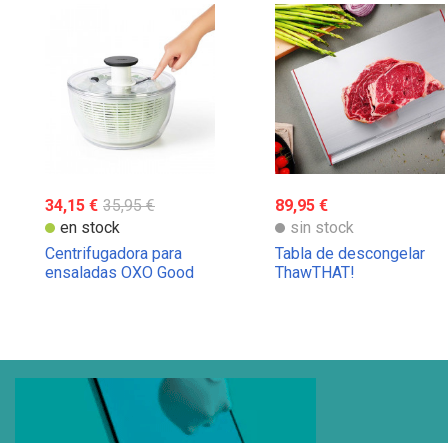
34,15 €
35,95 €
89,95 €
en stock
sin stock
Centrifugadora para
Tabla de descongelar
ensaladas OXO Good
ThawTHAT!
Grips