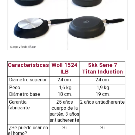
Características
Woll 1524
Skk Serie 7
ILB
Titan Induction
Diámetro superior
24 cm.
24 cm.
Peso
1,6 kg
1,9 kg.
Diámetro base
18 cm.
19 cm.
Garantía
25 años
2 años antiadherente
fabricante
cuerpo de la
sartén, 3 años
antiadherente
¿Se puede usar en
Sí
Sí
el horno?