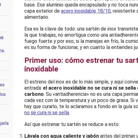
u
base. Ese aluminio queda encapsulado y no toca nunca
capa exterior de
acero inoxidable 18/10
, resistente 
alimentario.
Esa es la clave de todo: una sartén de inox transmi
la que trabajas, no amortigua como una antiadherente
na
fuego fuerte y por eso, si la manejas en frío, la com
es su forma de funcionar, y en cuanto la entiendes ju
za,
Primer uso: cómo estrenar tu sar
inoxidable
El estreno del inox es de lo más simple, y aquí conv
das
entrada:
el acero inoxidable no se cura ni se sella
carbono
. Su «antiadherencia» no es una capa perma
lsa
cada vez con la temperatura y un poco de grasa. Si vi
hay que curarlo, te lo aclaramos a fondo en la guía 
no se cura ni se sella
.
arla
Así que estrenar tu sartén se reduce a esto:
Lávala con agua caliente y jabón
antes del primer u