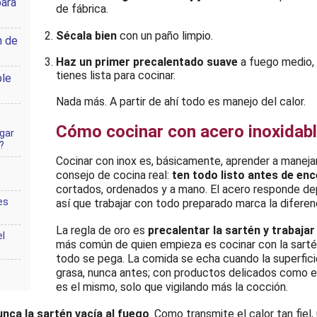
ara
de fábrica.
Sécala bien
con un paño limpio.
n de
Haz un primer precalentado suave
a fuego medio, a
tienes lista para cocinar.
ble
Nada más. A partir de ahí todo es manejo del calor.
Cómo cocinar con acero inoxidable
gar
?
Cocinar con inox es, básicamente, aprender a manejar
consejo de cocina real:
ten todo listo antes de en
cortados, ordenados y a mano. El acero responde dep
es
así que trabajar con todo preparado marca la diferen
La regla de oro es
precalentar la sartén y trabaja
l
más común de quien empieza es cocinar con la sarté
todo se pega. La comida se echa cuando la superfici
grasa, nunca antes; con productos delicados como el
es el mismo, solo que vigilando más la cocción.
unca la sartén vacía al fuego
. Como transmite el calor tan fiel,