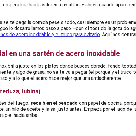
e temperatura hasta valores muy altos, y ahí es cuando aparece
es se te pega la comida pese a todo, casi siempre es un problem
pegue lo desarrollamos paso a paso —con el test de la gota de ag
nes de acero inoxidable y el truco para evitarlo
. Aquí nos centr
ial en una sartén de acero inoxidable
 inox brilla justo en los platos donde buscas dorado, fondo tost
iente y algo de grasa, no se te va a pegar (el porqué y el truco
lato y a lo que el acero hace mejor que una antiadherente.
erluza, lubina)
tes del fuego:
seca bien el pescado
con papel de cocina, porq
, un hilo de aceite y la sal justo antes. Empieza por el lado de la
a piel hacia arriba.