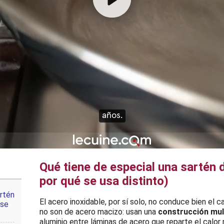
Qué tiene de especial una sartén d
por qué se usa distinto)
rtén
El acero inoxidable, por sí solo, no conduce bien el c
 se
no son de acero macizo: usan una
construcción mul
aluminio entre láminas de acero que reparte el calor