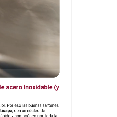
e acero inoxidable (y
alor. Por eso las buenas sartenes
ticapa
, con un núcleo de
 rápido y homogéneo por toda la