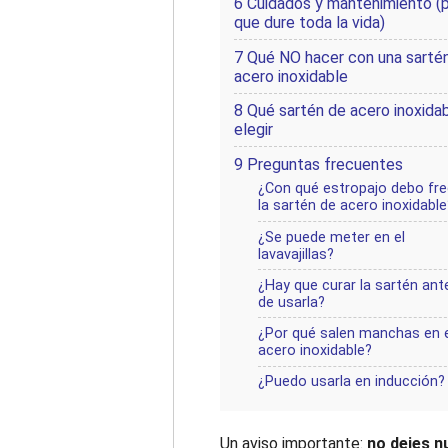
6
Cuidados y mantenimiento (p
que dure toda la vida)
7
Qué NO hacer con una sarté
acero inoxidable
8
Qué sartén de acero inoxida
elegir
9
Preguntas frecuentes
¿Con qué estropajo debo fre
la sartén de acero inoxidable
¿Se puede meter en el
lavavajillas?
¿Hay que curar la sartén ant
de usarla?
¿Por qué salen manchas en e
acero inoxidable?
¿Puedo usarla en inducción?
Un aviso importante:
no dejes n