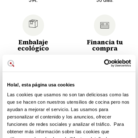
59€.
30 días.
Embalaje
Financia tu
ecológico
compra
No genera residuos
Elige la cuota más cómoda
innecesarios.
para ti.
Repuesto original Magimix
Hola!, esta página usa cookies
Capacidad 1,8 Litros
Las cookies que usamos no son tan deliciosas como las
Vidrio termo-resistente
que se hacen con nuestros utensilios de cocina pero nos
Apto para picar hielo y frutas congeladas
ayudan a mejorar el servicio. Las usamos para
Para todos los modelos de Batidoras Blender y
personalizar el contenido y los anuncios, ofrecer
Power Blender
funciones de redes sociales y analizar el tráfico. Para
obtener más información sobre las cookies que
El repuesto de la cuba de vidrio para las batidoras Magimix