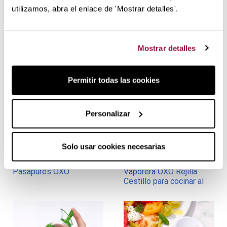
utilizamos, abra el enlace de 'Mostrar detalles'.
Escurridor de cubiertos
Pinza de marisco y casca
OXO
nueces OXO
Mostrar detalles
Permitir todas las cookies
Personalizar
Solo usar cookies necesarias
66,45 €
69,95 €
26,55 €
27,95 €
en stock
sin stock
Pasapurés OXO
Vaporera OXO Rejilla
Cestillo para cocinar al
vapor