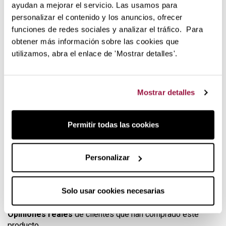
ayudan a mejorar el servicio. Las usamos para
OXO Snap lock
personalizar el contenido y los anuncios, ofrecer
El abrelatas OXO Snap Lock puede sostener la lata una vez
funciones de redes sociales y analizar el tráfico. Para
lo has girado, a partir de ahí tan solo has de girar la
obtener más información sobre las cookies que
mariposa hasta completar la apertura total de la lata.
utilizamos, abra el enlace de 'Mostrar detalles'.
El diseño del abrelata
Snap lock de OXO
prima la facilidad
de uso y la comodidad: no tendrás que apretar con fuerza
como con otros abrelatas.
Mostrar detalles
Calidad OXO
Permitir todas las cookies
Todos los utensilios de cocina OXO han sido diseñados
siguiendo criterios prioritarios de ergonomía y
funcionalidad. Los abrelatas manuales OXO son sencillos
Personalizar
de utilizar, durables y bonitos.
Solo usar cookies necesarias
Abrelatas manual Snap Lock Oxo
Opiniones reales
de clientes que han comprado este
producto.