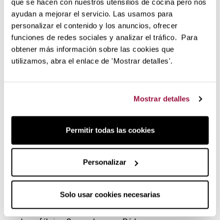
que se hacen con nuestros utensilios de cocina pero nos
ayudan a mejorar el servicio. Las usamos para
personalizar el contenido y los anuncios, ofrecer
funciones de redes sociales y analizar el tráfico. Para
obtener más información sobre las cookies que
utilizamos, abra el enlace de 'Mostrar detalles'.
Mostrar detalles
La historia de Marcato
Permitir todas las cookies
La historia de Marcato comienza en 1930 gracias a Otello
Marcato quien descubre una oportunidad para ganarse la
vida a través de la fabricación de artículos para cocina.
Personalizar
Un pequeño torno en la instalado en su casa es el punto de
partida y su bicileta el vehículo que le permite realizar
Solo usar cookies necesarias
entregas. Su apellido se transforma en marca, ha nacido
Marcato en el mismo lugar que actualmente tiene su