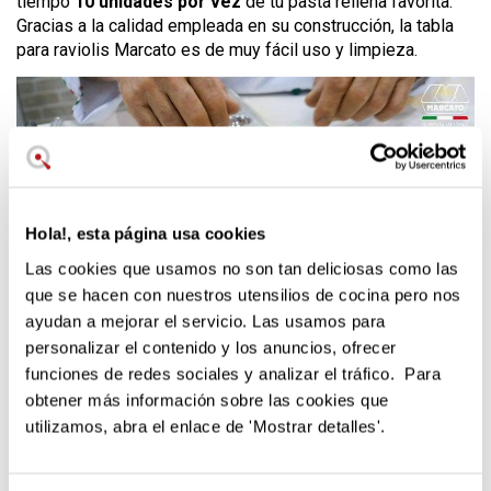
tiempo
10 unidades por vez
de tu pasta rellena favorita.
Gracias a la calidad empleada en su construcción, la tabla
para raviolis Marcato es de muy fácil uso y limpieza.
Hola!, esta página usa cookies
Las cookies que usamos no son tan deliciosas como las
que se hacen con nuestros utensilios de cocina pero nos
ayudan a mejorar el servicio. Las usamos para
personalizar el contenido y los anuncios, ofrecer
funciones de redes sociales y analizar el tráfico. Para
obtener más información sobre las cookies que
Genera con tu máquina de pasta las dos láminas de pasta,
córtalas a medida y colócalas sobre la tabla para raviolis
utilizamos, abra el enlace de 'Mostrar detalles'.
casero haciendo un pequeño hueco con el pulgar. Pon tu
relleno favorito y luego la segunda capa de masa encima.