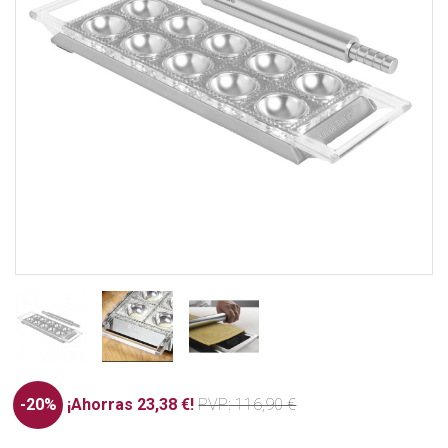
-20%
¡Ahorras 23,38 €!
PVP
: 116,90 €