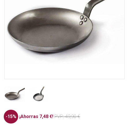
-15%
¡Ahorras 7,48 €!
PVP
: 49,90 €