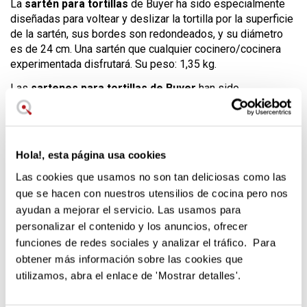
La
sartén para tortillas
de Buyer ha sido especialmente
diseñadas para voltear y deslizar la tortilla por la superficie
de la sartén, sus bordes son redondeados, y su diámetro
es de 24 cm. Una sartén que cualquier cocinero/cocinera
experimentada disfrutará. Su peso: 1,35 kg.
Las
sartenes para tortillas de Buyer
han sido
fabricadas para durar
, son sartenes “a la antigua” con
tecnología y materiales modernos
. Fabricadas con hierro
(99%) y con anti adherencia natural,
libres de PFOA y PTFE
están recubiertas por una capa de cera de abeja con el
Hola!, esta página usa cookies
objetivo de mejorar la anti adherencia natural.
Las cookies que usamos no son tan deliciosas como las
El hierro es un buen conductor térmico
por lo que el
que se hacen con nuestros utensilios de cocina pero nos
calor se distribuirá por toda la superficie cocinando
ayudan a mejorar el servicio. Las usamos para
uniformemente y manteniendo el calor por más tiempo, así
personalizar el contenido y los anuncios, ofrecer
que una vez calientes podrás bajar el fuego.
funciones de redes sociales y analizar el tráfico. Para
obtener más información sobre las cookies que
utilizamos, abra el enlace de 'Mostrar detalles'.