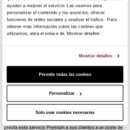
disponibles en varias medidas:
ayudan a mejorar el servicio. Las usamos para
personalizar el contenido y los anuncios, ofrecer
Diámetro 20 cm., altura: 3,5 cm., diámetro base: 14,5
funciones de redes sociales y analizar el tráfico. Para
cm. y peso 0,87 kg.
obtener más información sobre las cookies que
Diámetro 24 cm., altura: 4 cm., diámetro base: 18,5 cm.
utilizamos, abra el enlace de 'Mostrar detalles'.
y peso 1,24 kg.
Diámetro 26 cm., altura: 4 cm., diámetro base: 20,5 cm.
y peso 1,4 kg.
Mostrar detalles
Diámetro 28 cm., altura: 4 cm., diámetro base: 22,5 cm.
y peso 1,7 kg.
Diámetro 32 cm., altura: 5 cm., diámetro base: 26,5 cm.
Permitir todas las cookies
y peso 2,6 kg.
El exclusivo servicio de re-
acondicionamiento
Personalizar
Los clientes de Cristel cuentan con todo el respaldo y
garantía de la marca francesa. En caso de que sea
Solo usar cookies necesarias
necesario
reacondicionar el antiadherente
o el cuerpo
de acero de la sartén por un golpe o mal uso, la marca
presta este servicio Premium a sus clientes a un coste de