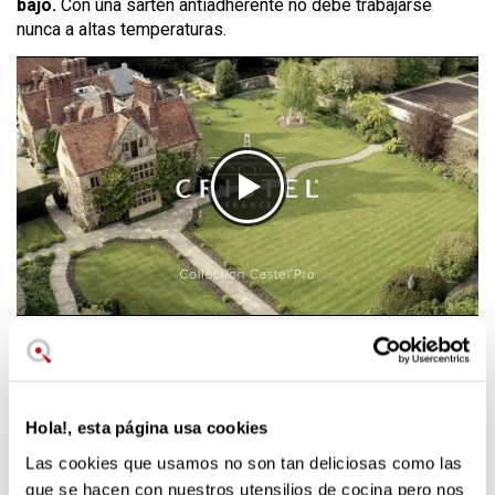
bajo.
Con una sartén antiadherente no debe trabajarse
nunca a altas temperaturas.
Es una
elegante sartén antiadherente de líneas finas y
altísima calidad
, producto de la experiencia de esta marca
francesa desde el siglo XIX. Tiene mango de acero
inoxidable remachado a la sartén.
Hola!, esta página usa cookies
Medida, altura y diámetro de fondo
Las cookies que usamos no son tan deliciosas como las
que se hacen con nuestros utensilios de cocina pero nos
Las sartenes antiadherentes de aluminio Castel Pro están