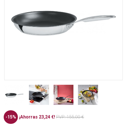
-15%
¡Ahorras 23,24 €!
PVP
: 155,00 €