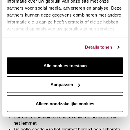
informatie over uw gebruik van onze site met onze
partners voor social media, adverteren en analyse. Deze
partners kunnen deze gegevens combineren met andere
informatie die u aan ze heeft verstrekt of die ze hebben
Koksmes met lemmet van 20 cm. Shun Damascus serie.
verzameld op basis van uw gebruik van hun services.
2 jaar garantie. Zeven
dagen bedenktijd.
Details tonen
Klantenservice op ons telefoonnummer.
Koksmes met 20 cm lemmet, Pakka gelamineerd houten
Alle cookies toestaan
handvat en 32-lagig damascus roestvrij staal. Perfect voor
het schillen van ronde vruchten en groenten.
Aanpassen
De alveoli zijn mini-luchtlagen die voorkomen dat
voedsel aan het lemmet blijft kleven.
Alleen noodzakelijke cookies
De binnenlaag is gemaakt van V-Gold-10 staal,
extreem hard staal, 1% koolstof en 1,5% kobalt.
Corrosiebestendig en ongeëvenaarde scherpte van
het lemmet.
De bolle snede van het lemmet bereikt een scherpte