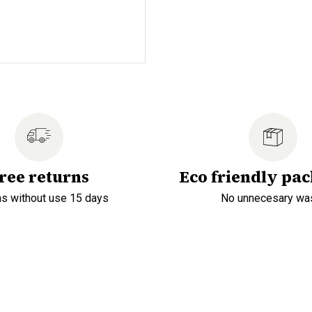
ree returns
Eco friendly pa
ns without use 15 days
No unnecesary wa