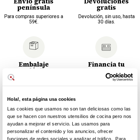
Envío gratis
Devoluciones
península
gratis
Para compras superiores a
Devolución, sin uso, hasta
59€.
30 días.
Embalaje
Financia tu
ecológico
compra
No genera residuos
Elige la cuota más cómoda
innecesarios.
para ti.
Hola!, esta página usa cookies
Pesaje exacto, diseño inspirador
Las cookies que usamos no son tan deliciosas como las
que se hacen con nuestros utensilios de cocina pero nos
La báscula de cocina Livoo en vibrante color rojo combina
funcionalidad y diseño en un dispositivo compacto. Su
ayudan a mejorar el servicio. Las usamos para
plataforma de pesaje ultraplana con acabado elegante
personalizar el contenido y los anuncios, ofrecer
añade un toque moderno a cualquier cocina.
funciones de redes sociales y analizar el tráfico. Para