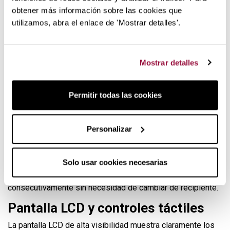
obtener más información sobre las cookies que
Con capacidad para pesar hasta 5kg y precisión al gramo,
utilizamos, abra el enlace de 'Mostrar detalles'.
este instrumento esencial te ayuda a medir ingredientes
con exactitud. Sus sensores de alta calidad garantizan
lecturas fiables para todas tus recetas.
Mostrar detalles
Múltiples unidades para todas tus
mediciones
Permitir todas las cookies
Esta báscula de cocina te permite cambiar fácilmente entre
diferentes unidades de medida (gramos, kilogramos, libras
y onzas) con solo pulsar un botón. Ideal tanto para recetas
Personalizar
tradicionales como internacionales.
La función de tara te permite restar el peso del recipiente
Solo usar cookies necesarias
para obtener exclusivamente el peso de tus ingredientes.
Perfecta para añadir múltiples ingredientes
consecutivamente sin necesidad de cambiar de recipiente.
Pantalla LCD y controles táctiles
La pantalla LCD de alta visibilidad muestra claramente los