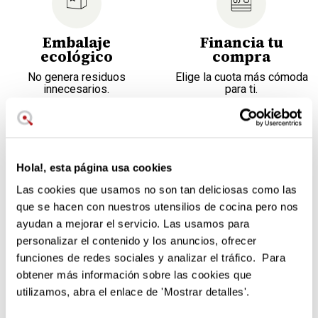
Embalaje
Financia tu
ecológico
compra
No genera residuos
Elige la cuota más cómoda
innecesarios.
para ti.
Maletín - estuche de cocinero tejido para 10 piezas.
Garantía de 2 años.
Hola!, esta página usa cookies
Siete días para cambiar de opinión.
Las cookies que usamos no son tan deliciosas como las
Servicio postventa en nuestro teléfono de atención al
que se hacen con nuestros utensilios de cocina pero nos
cliente.
ayudan a mejorar el servicio. Las usamos para
personalizar el contenido y los anuncios, ofrecer
Estuche de cocinero de color negro y tejido resistente:
funciones de redes sociales y analizar el tráfico. Para
obtener más información sobre las cookies que
Vacío, para 10 piezas y accesorios
utilizamos, abra el enlace de 'Mostrar detalles'.
Resistente al desgarro y a la abrasión.
Hasta longitud de hoja de 32 cm.