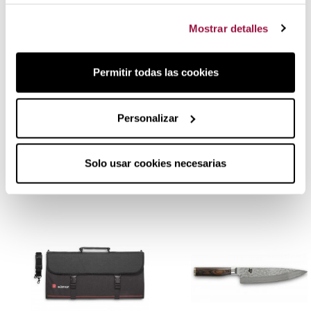
Compartimento interior con cierre de cremallera.
Mostrar detalles
Maletín - Estuche Portacuchillos
Permitir todas las cookies
Wüsthof Tejido para 10 Piezas
Opiniones reales
de clientes que han comprado este
Personalizar
producto.
Solo usar cookies necesarias
Productos relacionados: