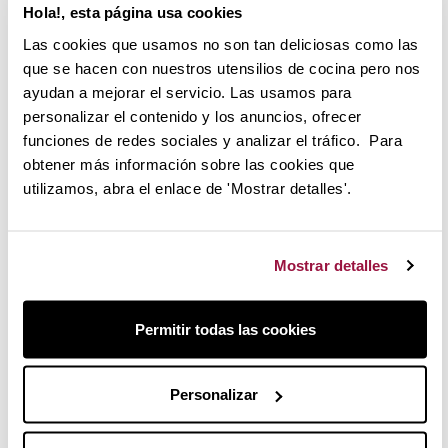
Hola!, esta página usa cookies
Y es
silencioso
, no te preocupes que no despertarás a los
vecinos por la mañana.
Las cookies que usamos no son tan deliciosas como las
que se hacen con nuestros utensilios de cocina pero nos
Materiales resistentes de calidad
ayudan a mejorar el servicio. Las usamos para
Olvídate de la sensación de acumulación de cal, de
personalizar el contenido y los anuncios, ofrecer
plásticos en contacto con la fruta. The Juicer te ofrece una
funciones de redes sociales y analizar el tráfico. Para
calidad diferente: materiales saludables y duraderos.
obtener más información sobre las cookies que
utilizamos, abra el enlace de 'Mostrar detalles'.
Habrás notado la calidad de sus materiales en cuanto los
cojas: el cono de acero inoxidable, la palanca de prensado o
sus recipientes de
Tritán
. Todo ha sido elegido con
cuidado para darte la mejor experiencia de uso que hayas
Mostrar detalles
tenido.
La facilidad de uso y limpieza del
Permitir todas las cookies
exprimidor
En cuatro movimientos lo tienes montado y listo para
Personalizar
funcionar, mira: