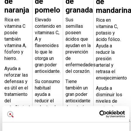
de
de
de
de
naranja
pomelo
granada
mandarin
Rica en
Elevado
Sus
Rica en
vitamina C
contenido en
semillas
vitamina C,
posée
vitaminas C,
poseen
potasio y
también
A y
ácidos que
ácido fólico.
vitamina A,
flavenoides
ayudan en la
Ayuda a
fósforo y
lo que le
prevención
reducir la
hierro.
otorga un
de
presión
gran poder
enfermedades
arterial y
Ayuda a
antioxidante.
del corazón.
retrasa el
reforzar las
envejecimiento
defensas y
Su consumo
Tiene
es útil en el
habitual
también un
Ayuda a
tratamiento
ayuda a
gran poder
disminuir los
del
reducir el
antioxidante
niveles de
estreñimiento.
colesterol y
¡lo notarás
costerol y
previene
en tu piel!
previene la
enfermedades
arteroesclerosis.
cardiovasculares.