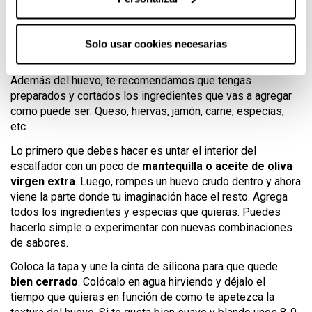
¿Cómo utilizar el escalfador de
porcelana ÄGGCØDDLER?
Solo usar cookies necesarias
La manera de utilizar este utensilio es sumamente fácil.
Además del huevo, te recomendamos que tengas
preparados y cortados los ingredientes que vas a agregar
como puede ser: Queso, hiervas, jamón, carne, especias,
etc.
Lo primero que debes hacer es untar el interior del
escalfador con un poco de
mantequilla o aceite de oliva
virgen extra
. Luego, rompes un huevo crudo dentro y ahora
viene la parte donde tu imaginación hace el resto. Agrega
todos los ingredientes y especias que quieras. Puedes
hacerlo simple o experimentar con nuevas combinaciones
de sabores.
Coloca la tapa y une la cinta de silicona para que quede
bien cerrado
. Colócalo en agua hirviendo y déjalo el
tiempo que quieras en función de como te apetezca la