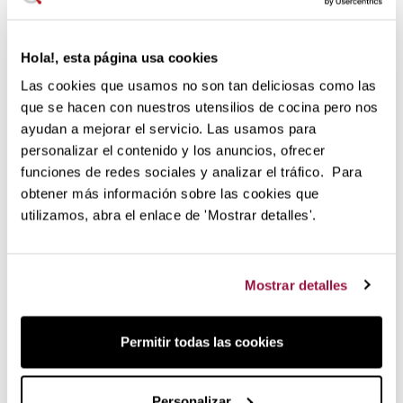
El término ÄGGCØDDLER es escandinavo y es una
derivación del famoso escalfador inglés.
La idea es muy
simple y eficaz:
Es una taza de porcelana con tapa donde
Hola!, esta página usa cookies
nacen y se cuecen deliciosos manjares de huevo.
Las cookies que usamos no son tan deliciosas como las
Lo que creas sólo está limitado por tu imaginación
que se hacen con nuestros utensilios de cocina pero nos
puesto que las variaciones son infinitas.
Los recipientes
ayudan a mejorar el servicio. Las usamos para
de porcelana ÄGGCØDDLER son una excelente opción para
personalizar el contenido y los anuncios, ofrecer
el desayuno, un tentempié o simplemente cuando tienes
funciones de redes sociales y analizar el tráfico. Para
hambre y quieres darte un homenaje con mucha clase.
obtener más información sobre las cookies que
utilizamos, abra el enlace de 'Mostrar detalles'.
Mostrar detalles
Permitir todas las cookies
Personalizar