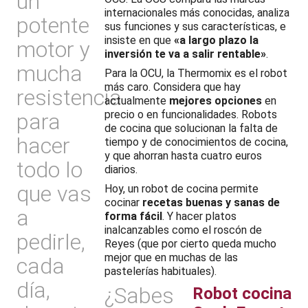
un
internacionales más conocidas, analiza
potente
sus funciones y sus características, e
insiste en que
«a largo plazo la
motor y
inversión te va a salir rentable»
.
mucha
Para la OCU, la Thermomix es el robot
más caro. Considera que hay
resistencia
actualmente
mejores opciones
en
precio o en funcionalidades. Robots
para
de cocina que solucionan la falta de
hacer
tiempo y de conocimientos de cocina,
y que ahorran hasta cuatro euros
todo lo
diarios.
que vas
Hoy, un robot de cocina permite
cocinar
recetas buenas y sanas de
a
forma fácil
. Y hacer platos
inalcanzables como el roscón de
pedirle,
Reyes (que por cierto queda mucho
mejor que en muchas de las
cada
pastelerías habituales).
día,
¿Sabes
Robot cocina