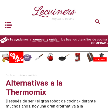
lver
Mejora tu cocina
dos
Book Navigation
S
LEGIR
Te ayudamos a
conocer y cuidar
los buenos utensilios de cocina.
S
COMPRAR »
 TU COCINA
 DE RECETAS GRATIS
XPERT
Estás en:
Inicio
>
análisis
Alternativas a la
is robots de cocina
Thermomix
Comparativa
mejor
Después de ser «el gran robot de cocina» durante
robot de cocina
2026
muchos años, hoy una gran alternativa a la