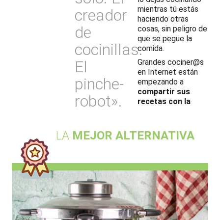
mientras tú estás
creador
haciendo otras
de
cosas, sin peligro de
que se pegue la
cocinillas.
comida.
El
Grandes cociner@s
en Internet están
pinche-
empezando a
compartir sus
robot».
recetas con la
LA
MEJOR ALTERNATIVA