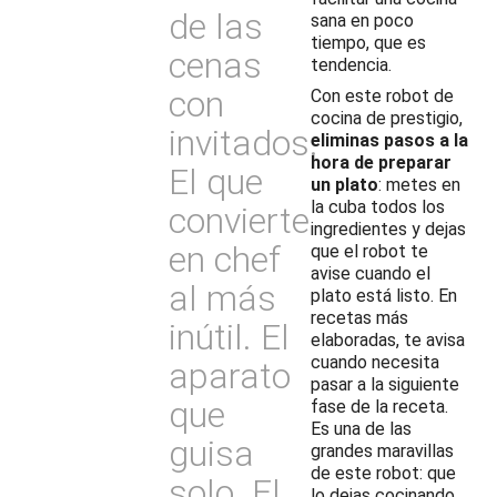
de las
sana en poco
tiempo, que es
cenas
tendencia.
con
Con este robot de
cocina de prestigio,
invitados.
eliminas pasos a la
hora de preparar
El que
un plato
: metes en
la cuba todos los
convierte
ingredientes y dejas
en chef
que el robot te
avise cuando el
al más
plato está listo. En
recetas más
inútil. El
elaboradas, te avisa
cuando necesita
aparato
pasar a la siguiente
que
fase de la receta.
Es una de las
guisa
grandes maravillas
de este robot: que
solo. El
lo dejas cocinando