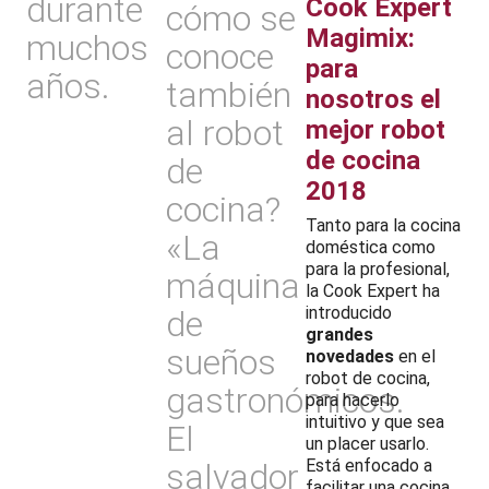
durante
Cook Expert
cómo se
Magimix:
muchos
conoce
para
años.
también
nosotros el
al robot
mejor robot
de cocina
de
2018
cocina?
Tanto para la cocina
«La
doméstica como
para la profesional,
máquina
la Cook Expert ha
introducido
de
grandes
sueños
novedades
en el
robot de cocina,
gastronómicos.
para hacerlo
intuitivo y que sea
El
un placer usarlo.
Está enfocado a
salvador
facilitar una cocina