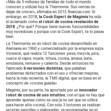
«Más de 5 millones de familias de todo el mundo
conocen y utilizan hoy la Thermomix. Sus ventas no
dejan de crecer», afirmaba en 2013 finanzas.com. Si
embargo, en 2018,
la Cook Expert de Magimix
ha sido
el aclamado como
el robot de cocina revelación de
2018
. ¿Por qué? Porque tiene nuevas funcionalidades
muy novedosas y porque con la Cook Expert, te lo pasas
bien.
La Thermomix es un robot de cocina desarrollado en
Alemania en 1960 y comercializado por la empresa suiza
Vorweck, que realiza 12 funciones: pesa, mezcla, pica,
cuece al vapor, muele, tritura, cocina, amasa, bate,
emulsiona, remueve y calienta. Desde entonces ha
fabricado
6 versiones distintas
, que paliaban
problemas detectados con el uso y ofrecían mejoras,
hasta la más reciente, la TM5 digital, que se basa en el
concepto de «cocina guiada».
Magimix, por su parte, ha apostado por un
innovador
robot de cocina de uso intuitivo
, con el que no hay que
aprender apenas cómo se usa (a no ser que se utilice
para hacer alta cocina). Con solo 3 botones se realizan
recetas sencillas o elaboradas, ya programadas en el