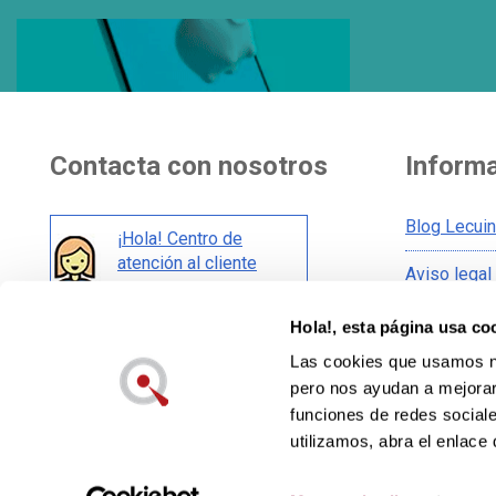
Contacta con nosotros
Inform
Blog Lecui
¡Hola! Centro de
atención al cliente
Aviso legal
Condicione
Hola!, esta página usa co
También en redes:
Condicione
Las cookies que usamos no
Política de
pero nos ayudan a mejorar 
Política de
funciones de redes sociale
utilizamos, abra el enlace 