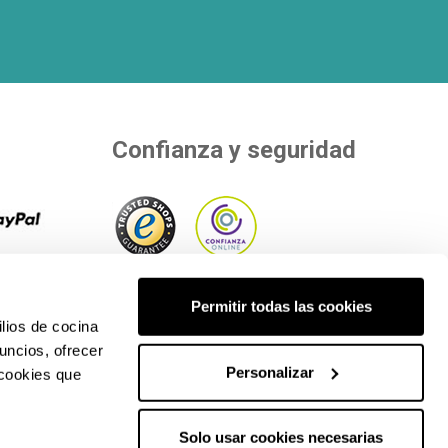
Confianza y seguridad
 8
r tu
Adherimos a entidades independientes
Permitir todas las cookies
os de
que evalúan nuestra calidad..
lios de cocina
uncios, ofrecer
Personalizar
 cookies que
Solo usar cookies necesarias