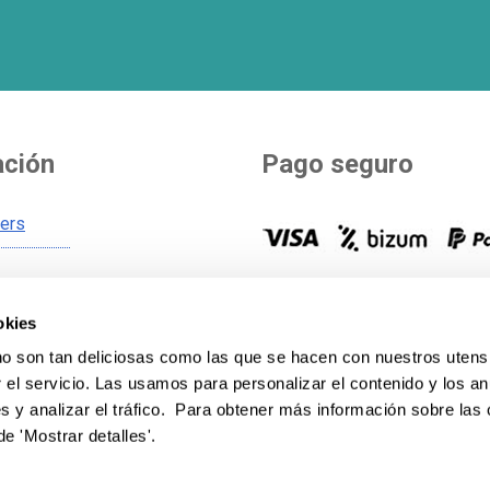
ación
Pago seguro
ners
Tú eliges como pagar. Más de
s de envío
opciones para pagar y financia
okies
s generales
compra.
Ver todos los métod
 son tan deliciosas como las que se hacen con nuestros utensi
 cookies
pago
.
el servicio. Las usamos para personalizar el contenido y los an
 privacidad
s y analizar el tráfico. Para obtener más información sobre las
de 'Mostrar detalles'.