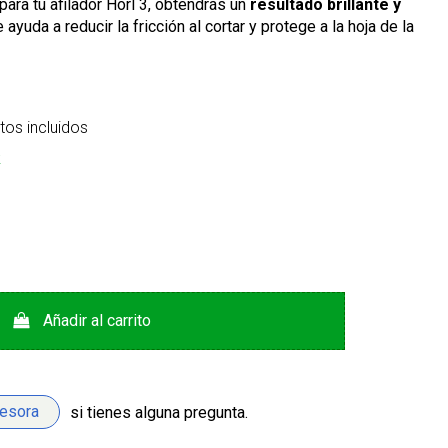
ara tu afilador Horl 3, obtendrás un
resultado brillante y
 ayuda a reducir la fricción al cortar y protege a la hoja de la
os incluidos
k
Añadir al carrito
sesora
si tienes alguna pregunta.