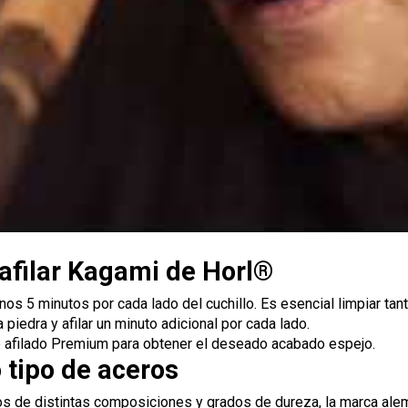
 afilar Kagami de Horl®
enos 5 minutos por cada lado del cuchillo. Es esencial limpiar tan
piedra y afilar un minuto adicional por cada lado.
de afilado Premium para obtener el deseado acabado espejo.
 tipo de aceros
s de distintas composiciones y grados de dureza, la marca ale