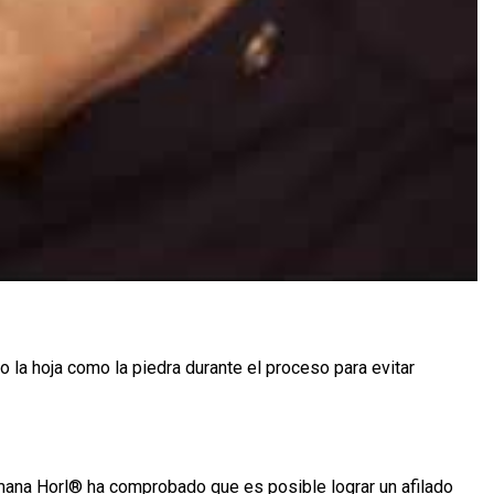
to la hoja como la piedra durante el proceso para evitar
mana Horl® ha comprobado que es posible lograr un afilado