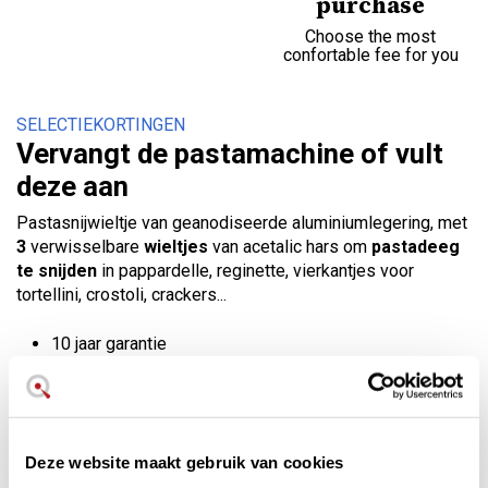
purchase
Choose the most
confortable fee for you
SELECTIEKORTINGEN
Vervangt de pastamachine of vult
deze aan
Pastasnijwieltje van geanodiseerde aluminiumlegering, met
3
verwisselbare
wieltjes
van acetalic hars om
pastadeeg
te snijden
in pappardelle, reginette, vierkantjes voor
tortellini, crostoli, crackers...
10 jaar garantie
Made in Italy
Verse pasta in vele vormen
Het leukste aan deze leuke pastasnijder is dat je er
thuis in
Deze website maakt gebruik van cookies
een handomdraai verse pasta
mee kunt maken. Je maakt