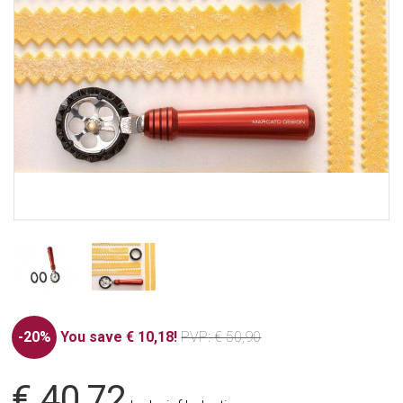
-20%
You save € 10,18!
PVP
: € 50,90
€ 40,72