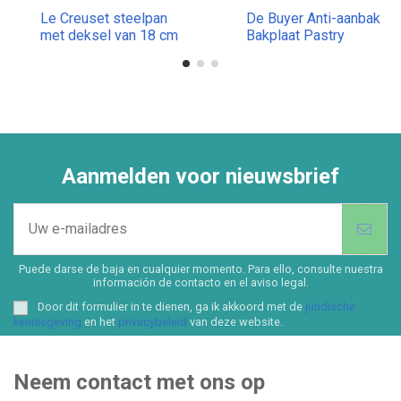
Le Creuset steelpan
De Buyer Anti-aanbak
met deksel van 18 cm
Bakplaat Pastry
Aanmelden voor nieuwsbrief
Puede darse de baja en cualquier momento. Para ello, consulte nuestra
información de contacto en el aviso legal.
Door dit formulier in te dienen, ga ik akkoord met de
juridische
kennisgeving
en het
privacybeleid
van deze website.
Neem contact met ons op