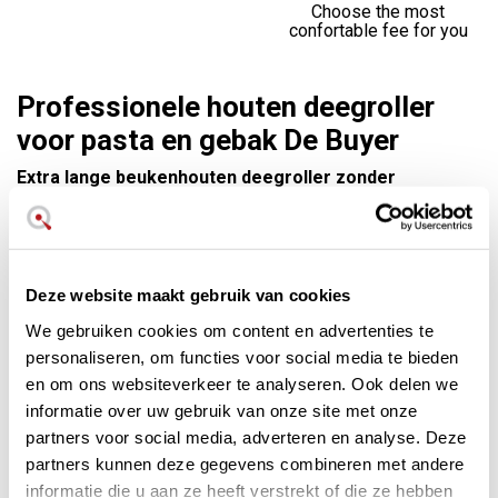
Choose the most
confortable fee for you
Professionele houten deegroller
voor pasta en gebak De Buyer
Extra lange beukenhouten deegroller zonder
handvatten om pasta- en banketdeeg uit te rollen,
behoudt een constante temperatuur en voorkomt dat
het deeg blijft plakken.
Deze website maakt gebruik van cookies
Van het prestigieuze merk De Buyer
Afmeting: 50 cm lang x 5 cm in doorsnee
We gebruiken cookies om content en advertenties te
Professioneel werk met massa
personaliseren, om functies voor social media te bieden
Voorkomt dat het deeg blijft plakken
en om ons websiteverkeer te analyseren. Ook delen we
Gemaakt in Frankrijk
informatie over uw gebruik van onze site met onze
partners voor social media, adverteren en analyse. Deze
De zogenaamde Franse deegroller is een professioneel
partners kunnen deze gegevens combineren met andere
massief houten gebruiksvoorwerp voor het uitrollen van
informatie die u aan ze heeft verstrekt of die ze hebben