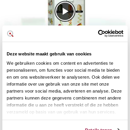
Spiraal Expert van Magimix
Deze website maakt gebruik van cookies
Als je hebt gekozen voor een keukenmachine of
We gebruiken cookies om content en advertenties te
foodprocessor zoals de Cook Expert, dan is dat onder
personaliseren, om functies voor social media te bieden
andere omdat je
kwaliteit wilt winnen en tijd wilt
en om ons websiteverkeer te analyseren. Ook delen we
besparen
. Met dit accessoire kun je steeds meer variaties
informatie over uw gebruik van onze site met onze
aan gerechten toevoegen aan je gezonde keuken met de
partners voor social media, adverteren en analyse. Deze
leuke groente Spaghetti, Tagliatelle en Fusilli.
partners kunnen deze gegevens combineren met andere
En het beste van alles is dat je maar heel weinig tijd nodig
informatie die u aan ze heeft verstrekt of die ze hebben
hebt om deze originele snitten te maken!
verzameld op basis van uw gebruik van hun services.
Het Spiral Expert accessoire
snijdt met extreme snelheid
en gemak
, zodat je in slechts een paar minuten een heel
Details tonen