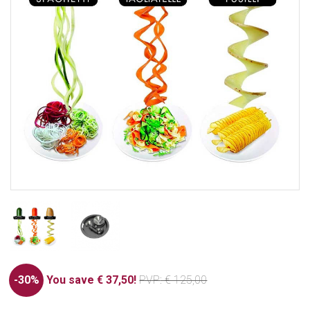
-30%
You save € 37,50!
PVP
: € 125,00