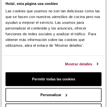
En esta nueva colección U'Select, podrás definir el tipo de
Hola!, esta página usa cookies
grano de molienda que desees en cada momento. Tiene 6
Las cookies que usamos no son tan deliciosas como las
ajustes predeterminados desde el extra fino al extra grueso
que se hacen con nuestros utensilios de cocina pero nos
pero este sistema da la facilidad de podernos colocar
ayudan a mejorar el servicio. Las usamos para
libremente entre cualquiera de ellos logrando una molienda
personalizar el contenido y los anuncios, ofrecer
exacta a nuestro gusto.
funciones de redes sociales y analizar el tráfico. Para
obtener más información sobre las cookies que
utilizamos, abra el enlace de 'Mostrar detalles'.
Mostrar detalles
Permitir todas las cookies
Personalizar
Dimensiones y pesos
Altura: 12 cm