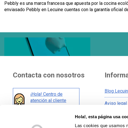
Pebbly es una marca francesa que apuesta por la cocina ecol
enviasado Pebbly en Lecuine cuentas con la garantía oficial 
Contacta con nosotros
Inform
Blog Lecui
¡Hola! Centro de
atención al cliente
Aviso legal
Condicione
Hola!, esta página usa co
También en redes:
Condicione
Las cookies que usamos no
Política de