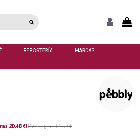
É
REPOSTERÍA
MARCAS
ras 20,48 €!
PVP
original
: 81,90 €