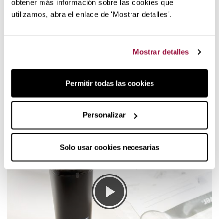
obtener más información sobre las cookies que
utilizamos, abra el enlace de 'Mostrar detalles'.
El pequeño sistema de Foodsaver VS1192X01 se recarga
en su base y se utiliza varias veces con la misma carga.
Mostrar detalles
Pequeño y compacto, ocupa muy poco espacio
Incluye 10 bolsas zip + 1 fresh container
Base de recarga incluido
Permitir todas las cookies
Compatible bolsas con cierre tipo
zip de Foodsaver
Compatible Fresh Containers
Personalizar
Úsalo a diario
Solo usar cookies necesarias