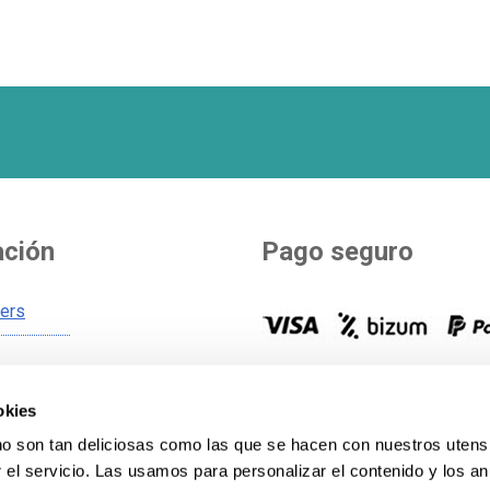
ación
Pago seguro
ners
Tú eliges como pagar. Más de
s de envío
opciones para pagar y financia
okies
s generales
compra.
Ver todos los métod
 son tan deliciosas como las que se hacen con nuestros utensi
 cookies
pago
.
el servicio. Las usamos para personalizar el contenido y los an
 privacidad