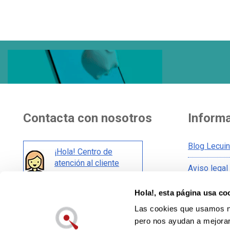
Contacta con nosotros
Inform
Blog Lecui
¡Hola! Centro de
atención al cliente
Aviso legal
Condicione
Hola!, esta página usa co
También en redes:
Condicione
Las cookies que usamos no
Política de
pero nos ayudan a mejorar 
Política de