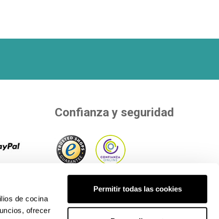
Confianza y seguridad
 8
r tu
Adherimos a entidades independientes
Permitir todas las cookies
os de
que evalúan nuestra calidad..
lios de cocina
uncios, ofrecer