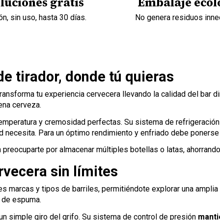
luciones gratis
Embalaje ecol
n, sin uso, hasta 30 días.
No genera residuos inne
de tirador, donde tú quieras
transforma tu experiencia cervecera llevando la calidad del bar d
ena cerveza.
a temperatura y cremosidad perfectas. Su sistema de refrigeraci
d necesita. Para un óptimo rendimiento y enfriado debe ponerse 
n preocuparte por almacenar múltiples botellas o latas, ahorrando
rvecera sin límites
 marcas y tipos de barriles, permitiéndote explorar una amplia 
al de espuma.
n simple giro del grifo. Su sistema de control de presión
manti