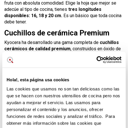
fruta con absoluta comodidad. Elige la hoja que mejor se
adecúe al tipo de cocina, tienes
tres longitudes
disponibles: 16, 18 y 20 cm.
Es un básico que toda cocina
debe tener.
Cuchillos de cerámica Premium
Kyocera ha desarrollado una gama completa de
cuchillos
cerámicos de calidad premium
, construidos en óxido de
circonio. La principal ventaja de este cuchillo de chef es
que tiene un filo extraordinario que durará años como el
primer día y que gracias a ser cerámicos
no cogen olores,
no oxidan las frutas o verduras
preservando su sabor,
Hola!, esta página usa cookies
vitaminas y propiedades intactas, son el complemento
ideal para una
cocina sana
y ecológica.
Las cookies que usamos no son tan deliciosas como las
que se hacen con nuestros utensilios de cocina pero nos
Otra gran ventaja de estos cuchillos de cerámica es que
ayudan a mejorar el servicio. Las usamos para
son muy livianos por lo que podrás cortar con él durante
períodos de tiempo prolongados sin sentir el esfuerzo.
personalizar el contenido y los anuncios, ofrecer
funciones de redes sociales y analizar el tráfico. Para
Los cuchillos de cerámica están ganando mucha
obtener más información sobre las cookies que
popularidad porque son capaces de efectuar un corte tan