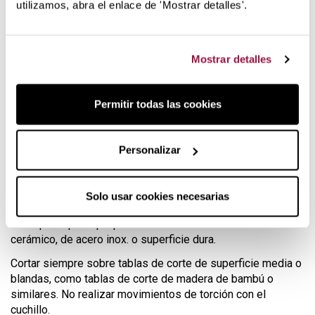
utilizamos, abra el enlace de 'Mostrar detalles'.
limpio entre las fibras de los vegetales que hace que éstas
no se empiecen a oxidar rápidamente, como sucede cuando
utilizamos cuchillos de acero inoxidable, y no transmiten
metales a los alimentos, ni cogen olor.
Mostrar detalles
Este cuchillo
pertenece a la serie ergonómica de
cuchillos de cerámica Kyocera
. Tienes a tu disposición
Permitir todas las cookies
otros modelos complementarios que te recomendamos
visitar.
Consejos de uso y mantenimiento
Personalizar
Para la
limpieza
de este cuchillo de chef, y gracias a las
características de la cerámica, bastará con un poco de agua
Solo usar cookies necesarias
y un paño para secarlo. Ten la precaución de guardarlo en un
sitio que impida que pueda chocarse con otro cuchillo
cerámico, de acero inox. o superficie dura.
Cortar siempre sobre tablas de corte de superficie media o
blandas, como tablas de corte de madera de bambú o
similares. No realizar movimientos de torción con el
cuchillo.