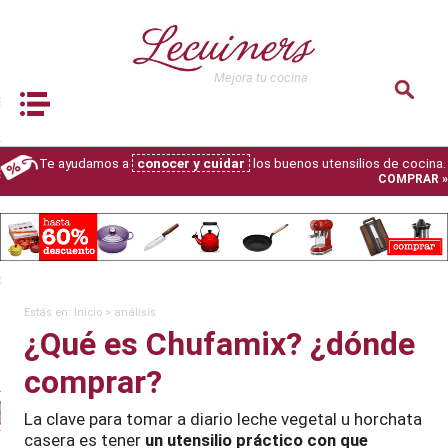
lver
Mejora tu cocina
dos
Book Navigation
S
LEGIR
Te ayudamos a
conocer y cuidar
los buenos utensilios de cocina.
S
COMPRAR »
 TU COCINA
 DE RECETAS GRATIS
XPERT
Estás en:
Inicio
>
análisis
¿Qué es Chufamix? ¿dónde
is robots de cocina
comprar?
Comparativa
mejor
La clave para tomar a diario leche vegetal u horchata
robot de cocina
2026
casera es tener
un utensilio práctico con que