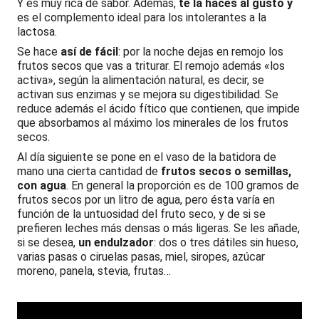
Y es muy rica de sabor. Además,
te la haces al gusto y
es el complemento ideal para los intolerantes a la
lactosa.
Se hace
así de fácil
: por la noche dejas en remojo los
frutos secos que vas a triturar. El remojo además «los
activa», según la alimentación natural, es decir, se
activan sus enzimas y se mejora su digestibilidad. Se
reduce además el ácido fítico que contienen, que impide
que absorbamos al máximo los minerales de los frutos
secos.
Al día siguiente se pone en el vaso de la batidora de
mano una cierta cantidad de
frutos secos o semillas,
con agua
. En general la proporción es de 100 gramos de
frutos secos por un litro de agua, pero ésta varía en
función de la untuosidad del fruto seco, y de si se
prefieren leches más densas o más ligeras. Se les añade,
si se desea,
un endulzador
: dos o tres dátiles sin hueso,
varias pasas o ciruelas pasas, miel, siropes, azúcar
moreno, panela, stevia, frutas…