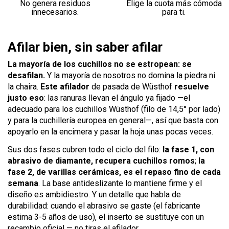
No genera residuos
Elige la cuota más cómoda
innecesarios.
para ti.
Afilar bien, sin saber afilar
La mayoría de los cuchillos no se estropean: se
desafilan.
Y la mayoría de nosotros no domina la piedra ni
la chaira.
Este afilador
de pasada de Wüsthof
resuelve
justo eso
: las ranuras llevan el ángulo ya fijado —el
adecuado para los cuchillos Wüsthof (filo de 14,5° por lado)
y para la cuchillería europea en general—, así que basta con
apoyarlo en la encimera y pasar la hoja unas pocas veces.
Sus dos fases cubren todo el ciclo del filo:
la fase 1, con
abrasivo de diamante, recupera cuchillos romos
;
la
fase 2, de varillas cerámicas, es el repaso fino de cada
semana
. La base antideslizante lo mantiene firme y el
diseño es ambidiestro. Y un detalle que habla de
durabilidad: cuando el abrasivo se gaste (el fabricante
estima 3-5 años de uso), el inserto se sustituye con un
recambio oficial — no tiras el afilador.