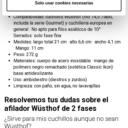
Solo usar cookies necesarias
Fases: 1) abrasivo con recubrimiento de diamante
(grueso) · 2) varillas de cerámica (fino)
Compatibilidad: cuchillos Wüsthof (filo 14,5°/lado,
incluida la serie Gourmet) y cuchillería europea en
general · No apto para filos asiáticos de 10° ·
Serrados: solo fase fina
Medidas: largo total 21 cm · alto 6,6 cm · ancho 4,1 cm
· Mango: 11 cm
Peso: 272 g
Materiales: cuerpo de acero inoxidable · mango de
polímero negro remachado (estética Classic Ikon) ·
base antideslizante
Uso: ambidiestro (diestros y zurdos)
Limpieza: con paño; sin agua, no lavavajillas
Resolvemos tus dudas sobre el
afilador Wüsthof de 2 fases
¿Sirve para mis cuchillos aunque no sean
Wüsthof?