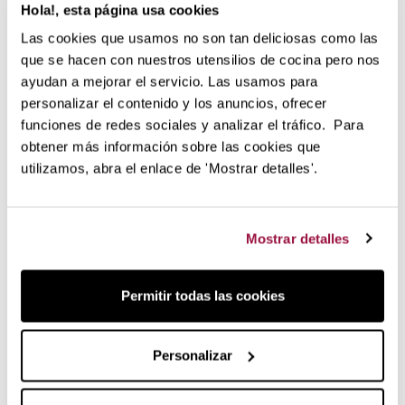
Hola!, esta página usa cookies
No sustituye a una piedra para quien busca un afilado
de precisión absoluta: es la solución práctica para el
Las cookies que usamos no son tan deliciosas como las
95 % de los usuarios.
que se hacen con nuestros utensilios de cocina pero nos
No se moja: ni agua ni lavavajillas; se limpia con un
ayudan a mejorar el servicio. Las usamos para
paño.
personalizar el contenido y los anuncios, ofrecer
funciones de redes sociales y analizar el tráfico. Para
Cómpralo en Lecuine
obtener más información sobre las cookies que
En Lecuine llevamos años vendiendo cuchillería Wüsthof:
utilizamos, abra el enlace de 'Mostrar detalles'.
este afilador es el complemento que recomendamos a
quien quiere mantener sus cuchillos a punto sin
complicarse. Llega 100 % original, con la garantía oficial de
Mostrar detalles
la marca y nuestro acompañamiento de lecuine.com.
Datos técnicos
Permitir todas las cookies
Marca: Wüsthof · Serie: Classic Ikon · Producto:
afilador manual de pasada, 2 fases · Nombre
Personalizar
comercial: Duo Luxus
Referencia (SKU): 3060388001 · EAN:
4002293118864