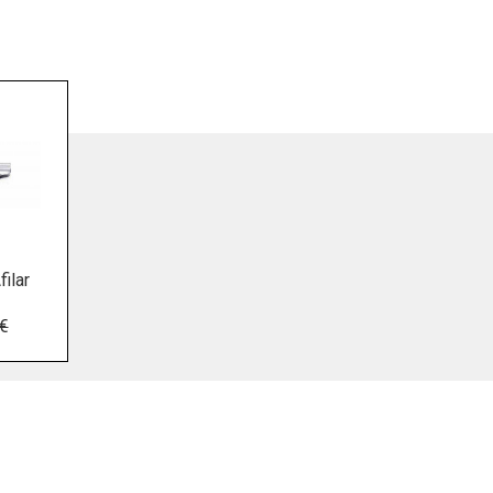
filar
 €