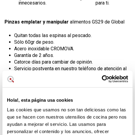
innecesarios.
para ti.
Pinzas emplatar y manipular
alimentos GS29 de Global
Quitan todas las espinas al pescado.
Sólo 60gr de peso.
Acero inoxidable CROMOVA.
Garantía de 2 años.
Catorce días para cambiar de opinión.
Servicio postventa en nuestro teléfono de atención al
cliente.
Pinzas GS 29 de Global Japón
Hola!, esta página usa cookies
Estas pinzas tienen sus
brazos curvado
s para facilitar su
manejo y acceder de forma más cómoda a todas las partes
Las cookies que usamos no son tan deliciosas como las
del pescado. Un imprescindible de la cocina.
que se hacen con nuestros utensilios de cocina pero nos
ayudan a mejorar el servicio. Las usamos para
Las
pinzas Global GS 29
son un básico de la cocina, que te
permitirá quitar todas las espinas de los pescados. Su
personalizar el contenido y los anuncios, ofrecer