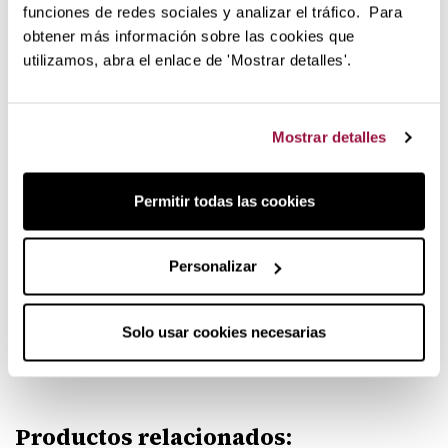
tamaño es de 13cm.
Forjado en una sola pieza
son muy
funciones de redes sociales y analizar el tráfico. Para
livianas
,
apenas 60 grs
.
obtener más información sobre las cookies que
utilizamos, abra el enlace de 'Mostrar detalles'.
Fabricadas con acero de alta
calidad
Esta pinza tiene el mismo
acero inoxidable CROMOVA
18
Mostrar detalles
de los cuchillos Global y contiene un 18% de cromo vanadio
18 y molibdeno.
Permitir todas las cookies
¿quieres ver más productos? D
escubre toda la gama de
cuchillos Global
que tenemos en Lecuine.
Personalizar
Pinzas Brazos Curvados GS29 de Global
Solo usar cookies necesarias
Opiniones reales
de clientes que han comprado este
producto.
Productos relacionados: