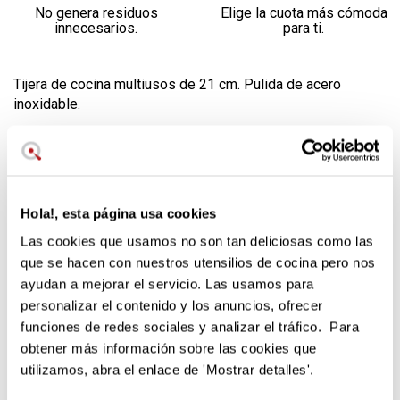
No genera residuos
Elige la cuota más cómoda
innecesarios.
para ti.
Tijera de cocina multiusos de 21 cm. Pulida de acero
inoxidable.
Garantía de 2 años.
Siete días para cambiar de opinión.
Servicio postventa en nuestro teléfono de atención al
cliente.
Hola!, esta página usa cookies
Las cookies que usamos no son tan deliciosas como las
Tijera de cocina Wüsthof multiusos y de acero pulido.
que se hacen con nuestros utensilios de cocina pero nos
Utensilio imprescindible en cualquier cocina.
ayudan a mejorar el servicio. Las usamos para
Para cortar hierbas de cocina, ensaladas o similares.
personalizar el contenido y los anuncios, ofrecer
Para corar papel de cocina, papel transparente (film),
funciones de redes sociales y analizar el tráfico. Para
hilos ...
obtener más información sobre las cookies que
Para cortar carnes, espinas gruesas, dividir carnes o
utilizamos, abra el enlace de 'Mostrar detalles'.
pescados ...