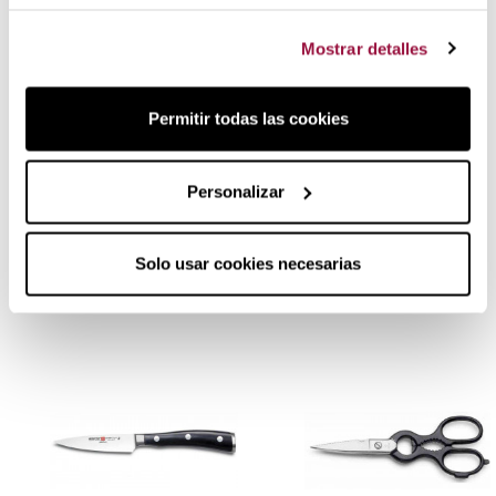
Inoxidable y con longitud de 21 cm.
Mostrar detalles
Tijera Wüsthof Cocina Multiusos Acero
Pulido
Permitir todas las cookies
Opiniones reales
de clientes que han comprado este
producto.
Personalizar
Solo usar cookies necesarias
Productos relacionados: