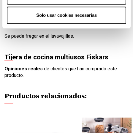
Se trata de un utensilio muy versátil, estudiado al milímetro
para que su uso sea fácil y cómodo. Apenas pesan 100
Solo usar cookies necesarias
gramos por lo que podrás utilizarla por largo rato sin que se
te canse la mano.
Se puede fregar en el lavavajillas.
Tijera de cocina multiusos Fiskars
Opiniones reales
de clientes que han comprado este
producto.
Productos relacionados: