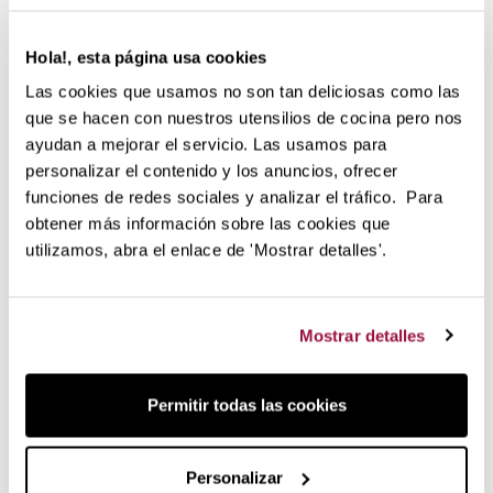
Círculo interior para abrir envases
Robusta, durable y fácil de limpiar y mantener
Cuchillas de filo dentado para un máximo poder de
Hola!, esta página usa cookies
corte
Las cookies que usamos no son tan deliciosas como las
Ligeras y ergonómicas
que se hacen con nuestros utensilios de cocina pero nos
Se puede ajustar la tensión de las hojas
ayudan a mejorar el servicio. Las usamos para
Garantía de calidad Fiskars
personalizar el contenido y los anuncios, ofrecer
funciones de redes sociales y analizar el tráfico. Para
Tijeras Functional Form de Fiskars
obtener más información sobre las cookies que
Estas tijeras se adaptan perfectamente a cualquier tipo de
utilizamos, abra el enlace de 'Mostrar detalles'.
mano y las pueden utilizar tanto las personas zurdas como
las diestras. Son ideales para cualquier tipo de situación y
alimento ya que se puede cortar fácilmente carnes, aves,
Mostrar detalles
frutas y verduras, pizza, pescados, mariscos y un largo etc.
La tensión de las hojas es ajustable lo que te permite
prepararte con antelación a una tarea para lograr el máximo
Permitir todas las cookies
confort. Además cuenta con una funcionalidad en el centro
que permite acoplarla perfectamente a envases de boca
redonda para abrirlos cómodamente.
Personalizar