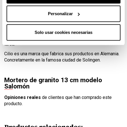
Utilízalo para picar todo tipo de especies, hasta las más
duras. Este mortero puede con todo.
Personalizar
El granito además de ser muy durable, es un material que
no retiene olores y sabores
y se limpia muy fácilmente.
Si vas a cambiar de ingredientes, simplemente friégalo
Solo usar cookies necesarias
sobre un chorro de agua y lo tienes listo para la siguiente
tarea.
Cilio es una marca que fabrica sus productos en Alemania.
Concretamente en la famosa ciudad de Solingen.
Mortero de granito 13 cm modelo
Salomón
Opiniones reales
de clientes que han comprado este
producto.