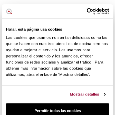
Un mortero fabricado en granito,
bien robusto para un control total
de la molienda
Hola!, esta página usa cookies
La marca alemana Cilio, especialista en utensilios de
Las cookies que usamos no son tan deliciosas como las
cocina, nos presenta este mortero fabricado en su totalidad
que se hacen con nuestros utensilios de cocina pero nos
(también el pilón) en
granito 100%
sin ningún tipo de
ayudan a mejorar el servicio. Las usamos para
recubrimientos.
personalizar el contenido y los anuncios, ofrecer
Se trata de un mortero de peso alto,
bien robusto
pero que
funciones de redes sociales y analizar el tráfico. Para
se maneja muy fácilmente. Es ideal para agilizar el proceso
obtener más información sobre las cookies que
de molienda y los ingredientes liberan todo su potencial
utilizamos, abra el enlace de 'Mostrar detalles'.
con resultados gourmet, exquisito.
Gracias a su peso de 2,5 kg, este mortero
se queda fijo en
su posición
sobre la mesa de trabajo por lo que
Mostrar detalles
podemos moler con precisión y gracias al alto de sus
paredes, no se escaparán los ingredientes durante el
proceso.
Permitir todas las cookies