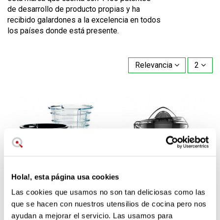
de desarrollo de producto propias y ha
recibido galardones a la excelencia en todos
los países donde está presente.
Relevancia
2
Hola!, esta página usa cookies
Las cookies que usamos no son tan deliciosas como las
19,90 €
39,90 €
que se hacen con nuestros utensilios de cocina pero nos
sin stock
sin stock
ayudan a mejorar el servicio. Las usamos para
Set de filtros para
Accesorio exprimidor