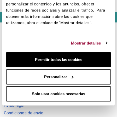
personalizar el contenido y los anuncios, ofrecer
batidos-helados Kuvings
Kuvings Squeezer
funciones de redes sociales y analizar el tráfico. Para
obtener más información sobre las cookies que
utilizamos, abra el enlace de 'Mostrar detalles'.
Contacta con nosotros
Mostrar detalles
¡Hola! Centro de atención al cliente
Permitir todas las cookies
También en redes:
Personalizar
Información
Solo usar cookies necesarias
Blog Lecuiners
Aviso legal
Condiciones de envío