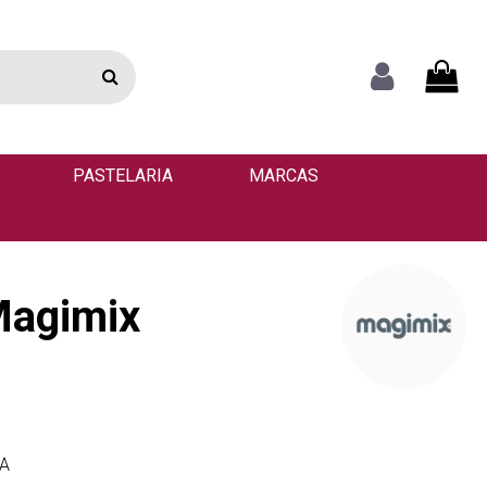
PASTELARIA
MARCAS
Magimix
VA